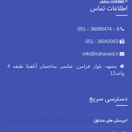
اطلاعات بیشتر
اطلاعات تماس
8 – 36080474 – 051
36042063 - 051
info@irahavard.ir
مشهد- بلوار فرامرز عباسی ساختمان آناهیتا طبقه 4
واحد12
دسترسی سریع
پرسش های متداول