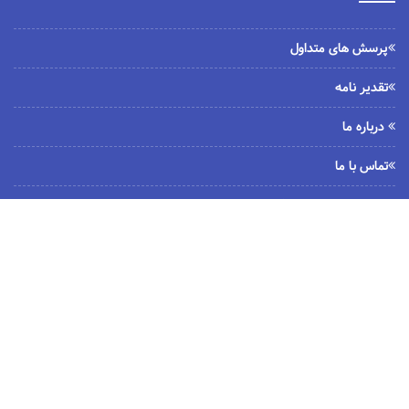
پرسش های متداول
تقدیر نامه
درباره ما
تماس با ما
ارسال درخواست (تیکت)
بروز رسانی نرم افزار
برچسب ها
BPMS
فرم ساز
واکنشگر
گردش ساز
حقوق ودستمزد