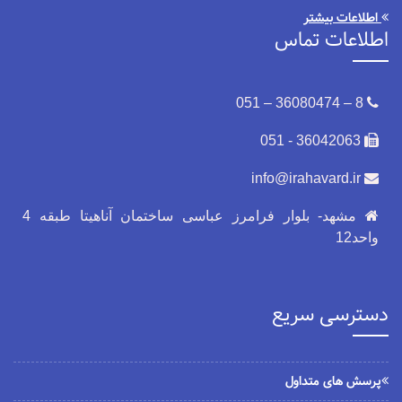
اطلاعات بیشتر
اطلاعات تماس
8 – 36080474 – 051
36042063 - 051
info@irahavard.ir
مشهد- بلوار فرامرز عباسی ساختمان آناهیتا طبقه 4
واحد12
دسترسی سریع
پرسش های متداول